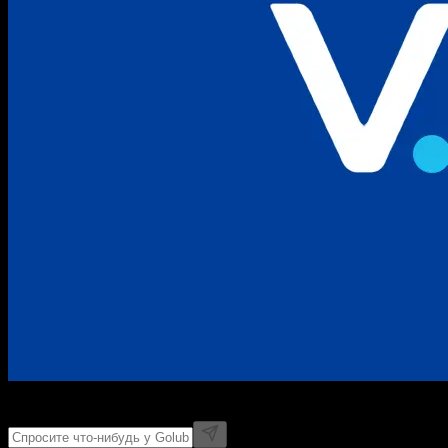
Golubef AI
Онлайн · отвечает сам, без менеджеров