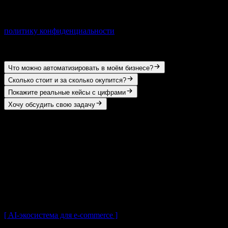
Личные данные вводить не нужно — для заявки оставьте
контакты в форме. Отправляя сообщение, вы принимаете
политику конфиденциальности
.
С чего начать
Что можно автоматизировать в моём бизнесе?
Сколько стоит и за сколько окупится?
Покажите реальные кейсы с цифрами
Хочу обсудить свою задачу
[
Кейсы Golubeff AI
]
Реальные внедрения под личным
контролем
Часть из них — мои собственные бизнесы: внедряю AI у себя
первым, цифры из внутренней аналитики, потом предлагаю
вам проверенное.
[
AI-экосистема для e-commerce
]