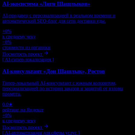
AI-экосистема «Лиги Шашлыков»
AI-продавец с персонализацией в реальном времени и
автоматический SEO-блог для сети доставки еды.
+
0
%
к среднему чеку
−
0
%
стоимости из органики
Посмотреть проект
[
AI-гипер-локализация
]
AI-консультант «Дон Шашлык», Ростов
Гипер-локальный AI-консультант с южным колоритом,
персонализацией по истории заказов и защитой от взлома
промпта.
0
.0★
рейтинг на Яндексе
+
0
%
к среднему чеку
Посмотреть проект
[
AI-автоматизация для сферы услуг
]