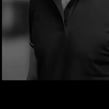
[
Кто стоит за Golubeff AI
]
AI-компания, где каждое внедрение под
личным контролем