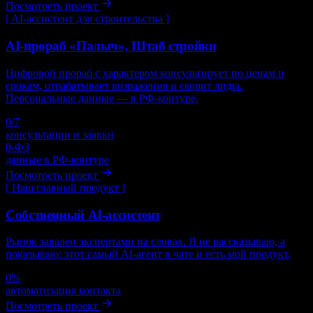
Посмотреть проект
[
AI-ассистент для строительства
]
AI-прораб «Палыч», Штаб стройки
Цифровой прораб с характером консультирует по ценам и
срокам, отрабатывает возражения и скорит лиды.
Персональные данные — в РФ-контуре.
0
/7
консультации и заявки
0
-ФЗ
данные в РФ-контуре
Посмотреть проект
[
Наш главный продукт
]
Собственный AI-ассистент
Рынок завален экспертами на словах. Я не рассказываю, а
показываю: этот самый AI-агент в чате и есть мой продукт.
0
%
автоматизация контакта
Посмотреть проект