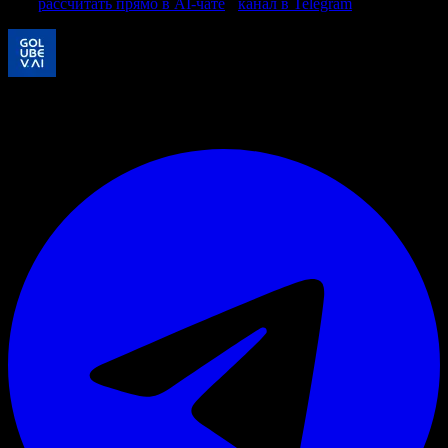
или
рассчитать прямо в AI-чате
·
канал в Telegram
«Я отвечаю за результат внедрения лично. Проверяйте мои
решения в чате — убедитесь сами.»