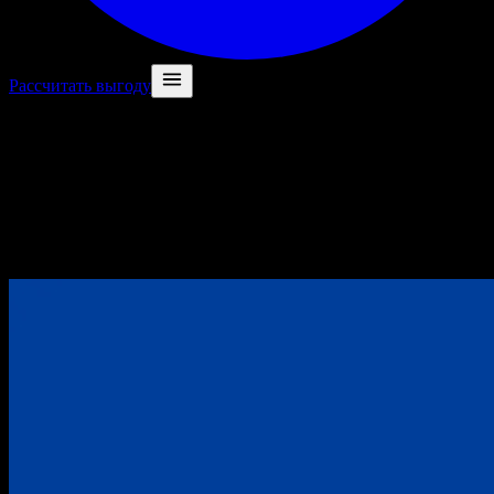
Рассчитать выгоду
AI-сотрудники,
которые
берут на себя всю рутину бизнеса
Доверьте
рутину AI-сотруднику. Ваши клиенты получат
быстрые ответы и обработку заказов, а вы —
время на рост
бизнеса
, вместо разборов однотипных задач.