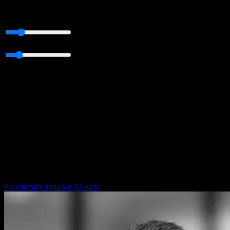
вас денег
Часов рутины в неделю
20
ч
Стоимость часа сотрудника
500
₽
Прикидка на основе среднего: AI-агенты снимают ~75%
рутинных операций. Точный расчёт — под ваш процесс на
бесплатном аудите.
Сейчас рутина съедает
43 300
₽
/мес
519 600
₽ в год
С AI-сотрудником экономите
32 475
₽
/мес
Рассчитать точно в AI-чате