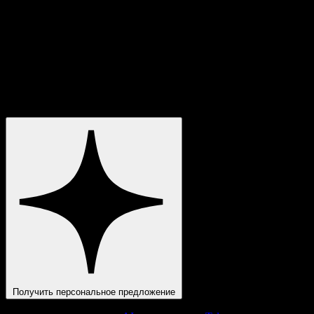
Смогу ли я владеть решением и менять логику сам?
+
Сколько времени занимает запуск с нуля?
+
AI поймёт специфику именно моего бизнеса?
+
Чем вы лучше агентства или фрилансера?
+
[
Готовы перестать терять деньги на рутине?
]
Не тратьте больше время и деньги на рутину — превращайте
задачи в результат уже через 7 дней.
Получить персональное предложение