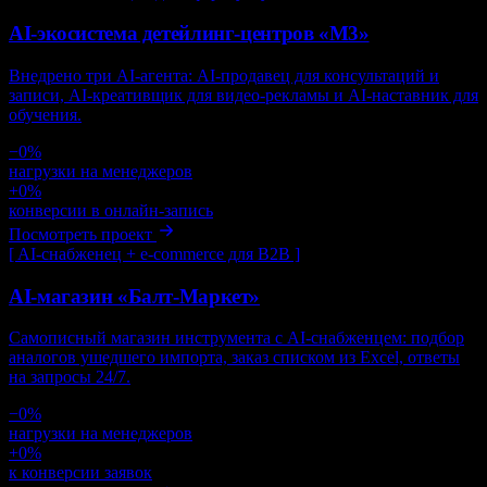
AI-экосистема детейлинг-центров «М3»
Внедрено три AI-агента: AI-продавец для консультаций и
записи, AI-креативщик для видео-рекламы и AI-наставник для
обучения.
−
0
%
нагрузки на менеджеров
+
0
%
конверсии в онлайн-запись
Посмотреть проект
[
AI-снабженец + e-commerce для B2B
]
AI-магазин «Балт-Маркет»
Самописный магазин инструмента с AI-снабженцем: подбор
аналогов ушедшего импорта, заказ списком из Excel, ответы
на запросы 24/7.
−
0
%
нагрузки на менеджеров
+
0
%
к конверсии заявок