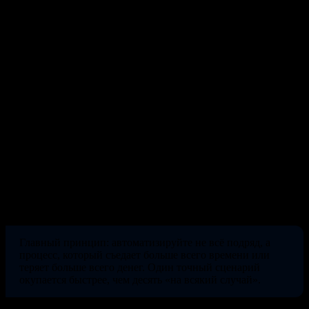
Поддержка и операции
7. Ответы на типовые вопросы 24/7.
Бот закрывает рутину
про сроки, цены и статусы, разгружая поддержку. В кейсе
Балт-Маркет это сняло 80% нагрузки с менеджеров.
8. Уведомления о статусе заказа.
Клиент сам получает
сообщения на каждом этапе: принят, собран, в пути. Меньше
звонков «а где мой заказ».
9. Синхронизация данных между сервисами.
Товары, цены
и остатки ходят между CRM, таблицами и складом
автоматически, без ручного переноса и расхождений.
10. Автоматические отчёты и дашборды.
Сводки по
продажам и заявкам собираются сами и приходят в Telegram
утром, без выгрузок руками.
Главный принцип: автоматизируйте не всё подряд, а
процесс, который съедает больше всего времени или
теряет больше всего денег. Один точный сценарий
окупается быстрее, чем десять «на всякий случай».